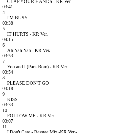
CLAP YOUR HANDS - KR Ver.
03:41
4
I'M BUSY
03:38
5
IT HURTS - KR Ver.
04:15
6
Ah-Yah-Yah - KR Ver.
03:53
7
You and I (Park Bom) - KR Ver.
03:54
8
PLEASE DON'T GO
03:18
9
KISS
03:33
10
FOLLOW ME - KR Ver.
03:07
11
I Don't Care - Reggae Mix -KR Ver.-