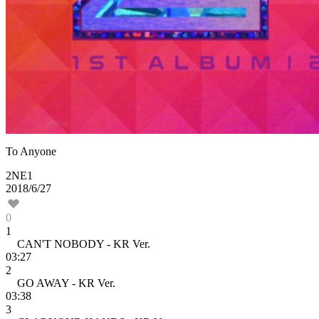
To Anyone
2NE1
2018/6/27
0
1
CAN'T NOBODY - KR Ver.
03:27
2
GO AWAY - KR Ver.
03:38
3