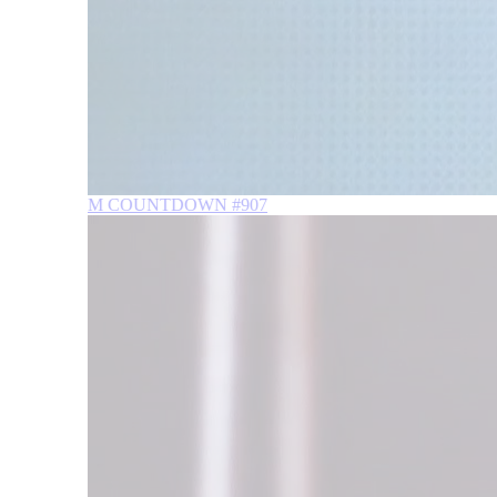
M COUNTDOWN #907