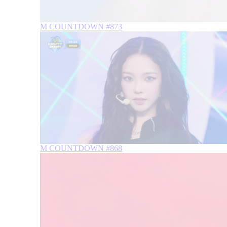
M COUNTDOWN #873
M COUNTDOWN #868