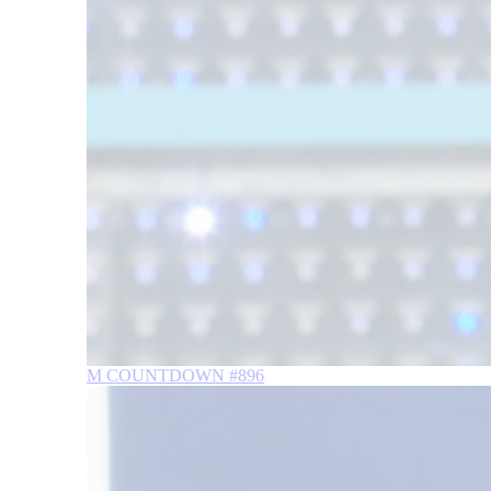
M COUNTDOWN #896