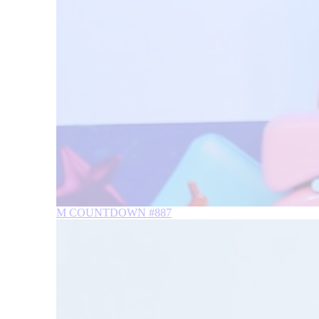
M COUNTDOWN #887