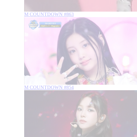
M COUNTDOWN #863
M COUNTDOWN #854