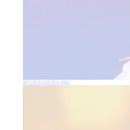
M COUNTDOWN #842