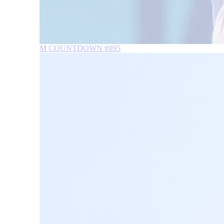
M COUNTDOWN #895