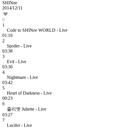
SHINee
2014/12/11
0
1
Code to SHINee WORLD - Live
01:16
2
Spoiler - Live
03:38
3
Evil - Live
03:30
4
Nightmare - Live
03:42
5
Heart of Darkness - Live
00:23
6
줄리엣 Juliette - Live
03:27
7
Lucifer - Live