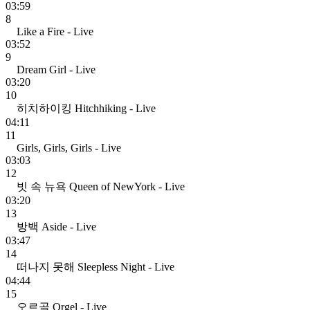
03:59
8
Like a Fire - Live
03:52
9
Dream Girl - Live
03:20
10
히치하이킹 Hitchhiking - Live
04:11
11
Girls, Girls, Girls - Live
03:03
12
빗 속 뉴욕 Queen of NewYork - Live
03:20
13
방백 Aside - Live
03:47
14
떠나지 못해 Sleepless Night - Live
04:44
15
오르골 Orgel - Live