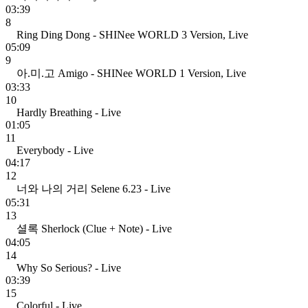
03:39
8
Ring Ding Dong - SHINee WORLD 3 Version, Live
05:09
9
아.미.고 Amigo - SHINee WORLD 1 Version, Live
03:33
10
Hardly Breathing - Live
01:05
11
Everybody - Live
04:17
12
너와 나의 거리 Selene 6.23 - Live
05:31
13
셜록 Sherlock (Clue + Note) - Live
04:05
14
Why So Serious? - Live
03:39
15
Colorful - Live