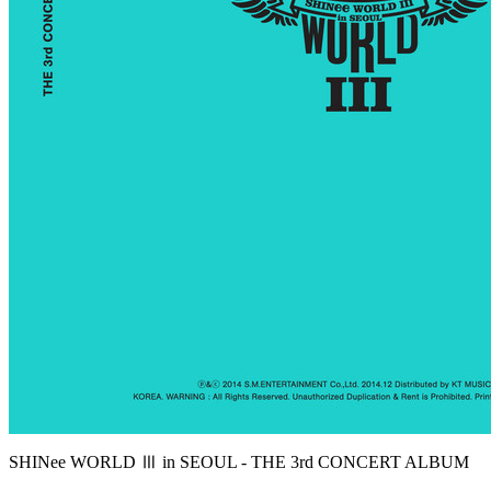
SHINee WORLD Ⅲ in SEOUL - THE 3rd CONCERT ALBUM