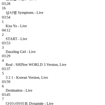
03:28
16
상사병 Symptoms - Live
03:54
1
Kiss Yo - Live
04:12
2
START - Live
03:53
3
Dazzling Girl - Live
03:29
4
Real - SHINee WORLD 3 Version, Live
03:37
5
3 2 1 - Korean Version, Live
03:59
6
Destination - Live
03:45
7
다이너마이트 Dynamite - Live