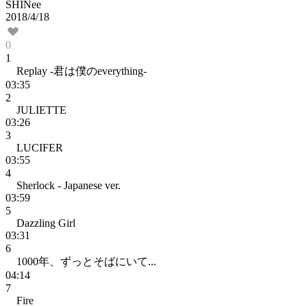
SHINee
2018/4/18
0
1
Replay -君は僕のeverything-
03:35
2
JULIETTE
03:26
3
LUCIFER
03:55
4
Sherlock - Japanese ver.
03:59
5
Dazzling Girl
03:31
6
1000年、ずっとそばにいて...
04:14
7
Fire