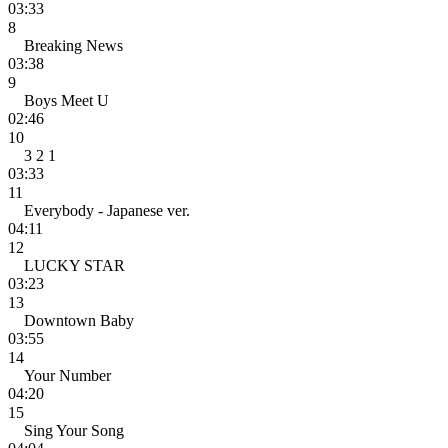
03:33
8
Breaking News
03:38
9
Boys Meet U
02:46
10
3 2 1
03:33
11
Everybody - Japanese ver.
04:11
12
LUCKY STAR
03:23
13
Downtown Baby
03:55
14
Your Number
04:20
15
Sing Your Song