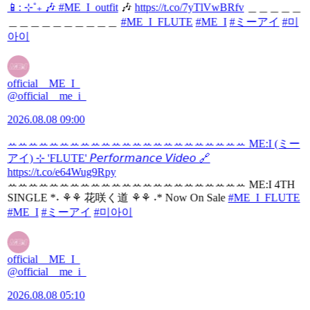
📱: ⊹˚₊ 🎶
#ME_I_outfit
🎶
https://t.co/7yTlVwBRfv
＿＿＿＿＿
＿＿＿＿＿＿＿＿＿＿
#ME_I_FLUTE
#ME_I
#ミーアイ
#미
아이
official__ME_I_
@official__me_i_
2026.08.08 09:00
ꕀꕀꕀꕀꕀꕀꕀꕀꕀꕀꕀꕀꕀꕀꕀꕀꕀꕀꕀꕀꕀꕀꕀ ME:I (ミー
アイ) ⊹ 'FLUTE' 𝘗𝘦𝘳𝘧𝘰𝘳𝘮𝘢𝘯𝘤𝘦 𝘝𝘪𝘥𝘦𝘰 🔗
https://t.co/e64Wug9Rpy
ꕀꕀꕀꕀꕀꕀꕀꕀꕀꕀꕀꕀꕀꕀꕀꕀꕀꕀꕀꕀꕀꕀꕀ ︎ME:I 4TH
SINGLE *˖ ⚘⚘ 花咲く道 ⚘⚘ ˖* Now On Sale
#ME_I_FLUTE
#ME_I
#ミーアイ
#미아이
official__ME_I_
@official__me_i_
2026.08.08 05:10