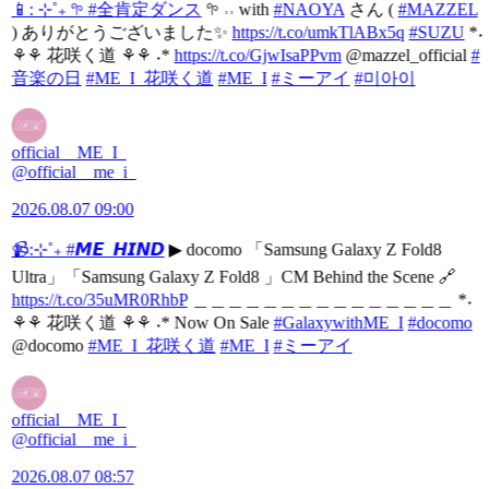
📱: ⊹˚₊ 𖧧
#全肯定ダンス
𖧧 ˒˒ with
#NAOYA
さん (
#MAZZEL
) ありがとうございました✨
https://t.co/umkTlABx5q
#SUZU
*˖
⚘⚘ 花咲く道 ⚘⚘ ˖*
https://t.co/GjwIsaPPvm
@mazzel_official
#
音楽の日
#ME_I_花咲く道
#ME_I
#ミーアイ
#미아이
official__ME_I_
@official__me_i_
2026.08.07 09:00
📹:⊹˚₊
#𝙈𝙀_𝙃𝙄𝙉𝘿
▶︎ docomo 「Samsung Galaxy Z Fold8
Ultra」「Samsung Galaxy Z Fold8 」CM Behind the Scene 🔗
https://t.co/35uMR0RhbP
＿＿＿＿＿＿＿＿＿＿＿＿＿＿＿ *˖
⚘⚘ 花咲く道 ⚘⚘ ˖* Now On Sale
#GalaxywithME_I
#docomo
@docomo
#ME_I_花咲く道
#ME_I
#ミーアイ
official__ME_I_
@official__me_i_
2026.08.07 08:57