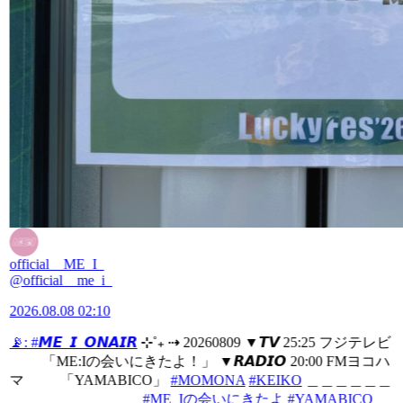
official__ME_I_
@official__me_i_
2026.08.08 02:10
📡:
#𝙈𝙀_𝙄_𝙊𝙉𝘼𝙄𝙍
⊹˚₊ ⇢ 20260809 ▼𝙏𝙑 25:25 フジテレビ
「ME:Iの会いにきたよ！」 ▼𝙍𝘼𝘿𝙄𝙊 20:00 FMヨコハ
マ 「YAMABICO」
#MOMONA
#KEIKO
＿＿＿＿＿＿
＿＿＿＿＿＿＿＿＿
#ME_Iの会いにきたよ
#YAMABICO