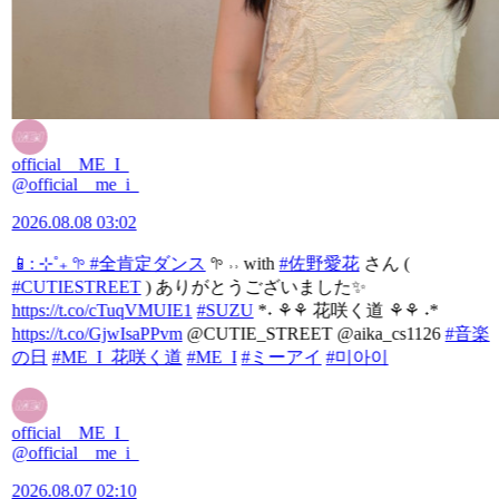
official__ME_I_
@official__me_i_
2026.08.08 03:02
📱: ⊹˚₊ 𖧧
#全肯定ダンス
𖧧 ˒˒ with
#佐野愛花
さん (
#CUTIESTREET
) ありがとうございました✨
https://t.co/cTuqVMUIE1
#SUZU
*˖ ⚘⚘ 花咲く道 ⚘⚘ ˖*
https://t.co/GjwIsaPPvm
@CUTIE_STREET @aika_cs1126
#音楽
の日
#ME_I_花咲く道
#ME_I
#ミーアイ
#미아이
official__ME_I_
@official__me_i_
2026.08.07 02:10