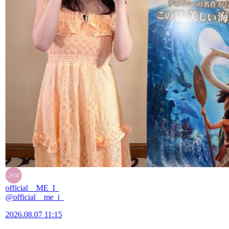
official__ME_I_
@official__me_i_
2026.08.07 11:15