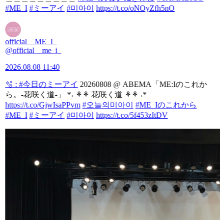
#ME_I
#ミーアイ
#미아이
https://t.co/oNOyZfh5nO
official__ME_I_
@official__me_i_
2026.08.08 11:40
🫧 :
#今日のミーアイ
20260808 @ ABEMA「ME:Iのこれか
ら。-花咲く道-」 *˖ ⚘⚘ 花咲く道 ⚘⚘ ˖*
https://t.co/GjwIsaPPvm
#오늘의미아이
#ME_Iのこれから
#ME_I
#ミーアイ
#미아이
https://t.co/5f453zItDV