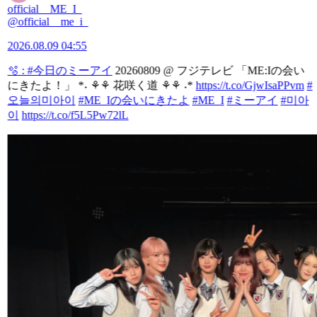
official__ME_I_
@official__me_i_
2026.08.09 04:55
🫧 :
#今日のミーアイ
20260809 @ フジテレビ 「ME:Iの会い
にきたよ！」 *˖ ⚘⚘ 花咲く道 ⚘⚘ ˖*
https://t.co/GjwIsaPPvm
#
오늘의미아이
#ME_Iの会いにきたよ
#ME_I
#ミーアイ
#미아
이
https://t.co/f5L5Pw72lL