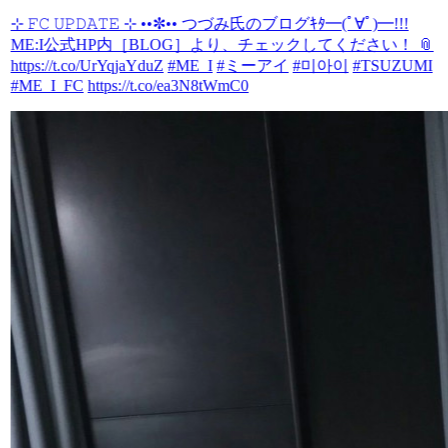
⊹ 𝙵𝙲 𝚄𝙿𝙳𝙰𝚃𝙴 ⊹ ••✼•• つづみ氏のブログｷﾀ━(ﾟ∀ﾟ)━!!!
ME:I公式HP内［BLOG］より、チェックしてください！ 📎
https://t.co/UrYqjaYduZ
#ME_I
#ミーアイ
#미아이
#TSUZUMI
#ME_I_FC
https://t.co/ea3N8tWmC0