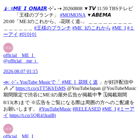
📡:
#𝙈𝙀_𝙄_𝙊𝙉𝘼𝙄𝙍
⊹˚₊ ⇢ 20260808 ▼𝙏𝙑 11:59 TBSテレビ
「王様のブランチ」
#MOMONA
▼𝘼𝘽𝙀𝙈𝘼
20:00「ME:Iのこれから。-花咲く道-」 ＿＿＿＿＿＿＿＿＿
＿＿＿＿＿＿
#王様のブランチ
#ME_Iのこれから
#ME_I
#ミ
ーアイ
#미아이
official__ME_I_
@official__me_i_
2026.08.07 01:15
📣: ⊹˚₊ YouTube Musicで「
#ME_I_花咲く道
」が好評配信中
🎶 🔗
https://t.co/xTT5KbTsMS
@YouTubeJapan @YouTubeMusic
期間限定で渋谷にME:Iの屋外広告が掲載中💐 🗓️掲載期間
8/13(木)まで ※広告をご覧になる際は周囲の方へのご配慮を
お願いします。
#YouTubeMusic
#RELEASED
#ME_I
#ミーア
イ
https://t.co/1QR41kutBj
official__ME_I_