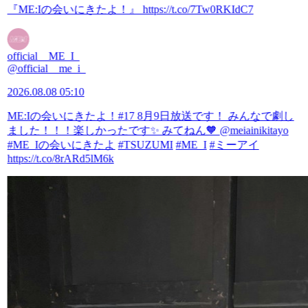
『ME:Iの会いにきたよ！』
https://t.co/7Tw0RKIdC7
official__ME_I_
@official__me_i_
2026.08.08 05:10
ME:Iの会いにきたよ！#17 8月9日放送です！ みんなで劇し
ました！！！楽しかったです✨ みてねん🧡 @meiainikitayo
#ME_Iの会いにきたよ
#TSUZUMI
#ME_I
#ミーアイ
https://t.co/8rARd5lM6k