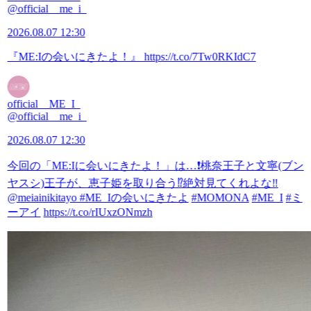
@official__me_i_
2026.08.07 12:30
『ME:Iの会いにきたよ！』
https://t.co/7Tw0RKIdC7
official__ME_I_
@official__me_i_
2026.08.07 12:30
今回の「ME:Iに会いにきたよ！」は…❗️桃奈王子と文寧(ブン
ヤスシ)王子が、恵子姫を取り合う⁉️絶対見てくれよな‼️
@meiainikitayo
#ME_Iの会いにきたよ
#MOMONA
#ME_I
#ミ
ーアイ
https://t.co/rIUxzONmzh