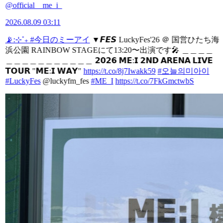
@official__me_i_
2026.08.09 03:11
📡:⊹˚₊
#今日のミーアイ
▼𝙁𝙀𝙎 LuckyFes'26 ＠ 国営ひたち海
浜公園 RAINBOW STAGEにて13:20〜出演です🎤 ＿＿＿＿
＿＿＿＿＿＿＿＿＿＿＿ 𝟮𝟬𝟮𝟲 𝗠𝗘:𝗜 𝟮𝗡𝗗 𝗔𝗥𝗘𝗡𝗔 𝗟𝗜𝗩𝗘
𝗧𝗢𝗨𝗥 "𝗠𝗘:𝗜 𝗪𝗔𝗬"
https://t.co/8j7Iwakk59
#오늘의미아이
#LuckyFes
@luckyfm_fes
#ME_I
https://t.co/7FkGmctwbS