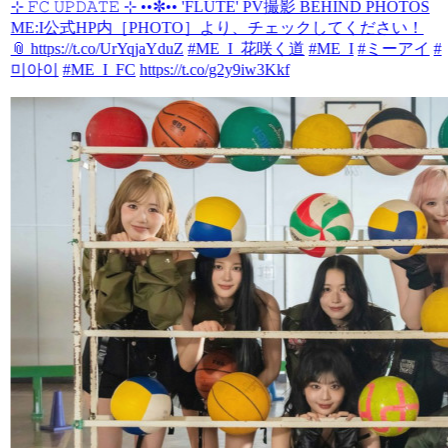
⊹ 𝙵𝙲 𝚄𝙿𝙳𝙰𝚃𝙴 ⊹ ••✼•• 'FLUTE' PV撮影 BEHIND PHOTOS
ME:I公式HP内［PHOTO］より、チェックしてください！
📎
https://t.co/UrYqjaYduZ
#ME_I_花咲く道
#ME_I
#ミーアイ
#
미아이
#ME_I_FC
https://t.co/g2y9iw3Kkf