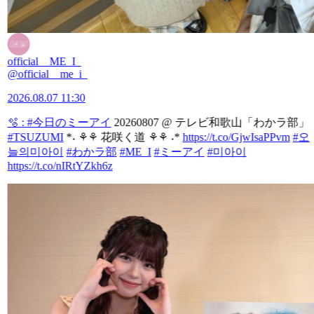
official__ME_I_
@official__me_i_
2026.08.07 11:30
🫧 :
#今日のミーアイ
20260807 @ テレビ和歌山「わかラ部」
#TSUZUMI
*˖ ⚘⚘ 花咲く道 ⚘⚘ ˖*
https://t.co/GjwIsaPPvm
#오
늘의미아이
#わかラ部
#ME_I
#ミーアイ
#미아이
https://t.co/nIRtYZkh6z