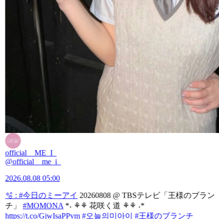
official__ME_I_
@official__me_i_
2026.08.08 05:00
🫧 :
#今日のミーアイ
20260808 @ TBSテレビ「王様のブラン
チ」
#MOMONA
*˖ ⚘⚘ 花咲く道 ⚘⚘ ˖*
https://t.co/GjwIsaPPvm
#오늘의미아이
#王様のブランチ