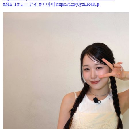
#ME_I
#ミーアイ
#미아이
https://t.co/j0yzER4ICp