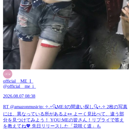
official__ME_I_
@official__me_i_
2026.08.07 08:38
RT @amazonmusicjp: ✧.+🔍ME:Iの間違い探し🔍+.✧ 2枚の写真
には、異なっている所があるよ👀 よーく見比べて、違う部
分を見つけてみよう！ YOU:MEの皆さん！リプライで答え
を教えてね💖 先日リリースした「花咲く道」も