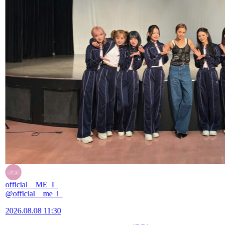
official__ME_I_
@official__me_i_
2026.08.08 11:30