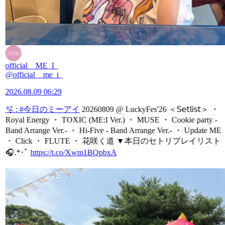
official__ME_I_
@official__me_i_
2026.08.09 06:29
🫧 :
#今日のミーアイ
20260809 @ LuckyFes'26 ＜𝖲𝖾𝗍𝗅𝗂𝗌𝗍＞ ・
Royal Energy ・ TOXIC (ME:I Ver.) ・ MUSE ・ Cookie party -
Band Arrange Ver.- ・ Hi-Five - Band Arrange Ver.- ・ Update ME
・ Click ・ FLUTE ・ 花咲く道 ▼本日のセトリプレイリスト
🎧.*･ﾟ
https://t.co/Xwm1BQpbxA