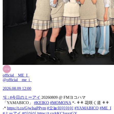
official__ME_I_
@official__me_i_
2026.08.09 12:00
🫧 :
#今日のミーアイ
20260809 @ FMヨコハマ
「YAMABICO」
#KEIKO
#MOMONA
*˖ ⚘⚘ 花咲く道 ⚘⚘
˖*
https://t.co/GjwIsaPPvm
#오늘의미아이
#YAMABICO
#ME_I
#ミーアイ
#미아이
https://t.co/kKCIaxszGY