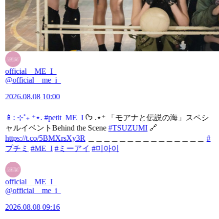
official__ME_I_
@official__me_i_
2026.08.08 10:00
📱: ⊹˚₊ ⁺⋆.
#petit_ME_I
ᡣ𐭩 .⋆⁺ 「モアナと伝説の海」スペシ
ャルイベントBehind the Scene
#TSUZUMI
🔗
https://t.co/5BMXrsXy3R
＿＿＿＿＿＿＿＿＿＿＿＿＿＿＿
#
プチミ
#ME_I
#ミーアイ
#미아이
official__ME_I_
@official__me_i_
2026.08.08 09:16