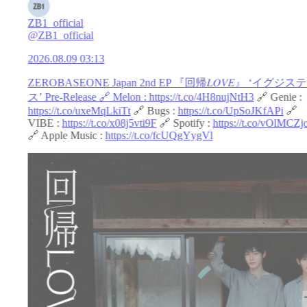
ZB1_official
@ZB1_official
2026.08.09 03:13
ZEROBASEONE Japan 2nd EP 『回帰𝐿𝑂𝑉𝐸』 ‘イグジス
ス’ Pre-Release 🔗 Melon :
https://t.co/4H8nujNtH3
🔗 Genie :
https://t.co/uxeMqLkiTt
🔗 Bugs :
https://t.co/UpSoJKfAPi
🔗
VIBE :
https://t.co/x08j5vti9F
🔗 Spotify :
https://t.co/vOlMCZ
🔗 Apple Music :
https://t.co/fcUQgYygVl