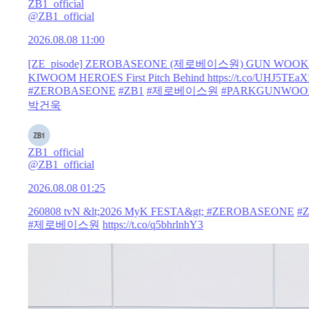
ZB1_official
@ZB1_official
2026.08.08 11:00
[ZE_pisode] ZEROBASEONE (제로베이스원) GUN WOOK’
KIWOOM HEROES First Pitch Behind
https://t.co/UHJ5TEa
#ZEROBASEONE
#ZB1
#제로베이스원
#PARKGUNWOO
박건욱
ZB1_official
@ZB1_official
2026.08.08 01:25
260808 tvN &lt;2026 MyK FESTA&gt;
#ZEROBASEONE
#
#제로베이스원
https://t.co/q5bhrlnhY3