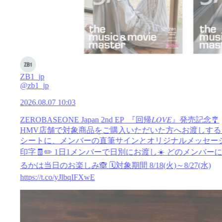
ZB1_jp
@zb1_jp
2026.08.07 10:03
ZEROBASEONE Japan 2nd EP 『回帰𝐿𝑂𝑉𝐸』発売記念🎐
HMV店舗で対象商品をご購入いただいた方へお渡しする
シートに、メンバーの直筆サインとオリジナルメッセー
印字🧾✏️ 1日1メンバーで日別にお渡し☀️ どのメンバー
るかは当日のお楽しみ🙈 🗓️対象期間 8/18(火)～8/27(水)
https://t.co/yJlbqIFXwE