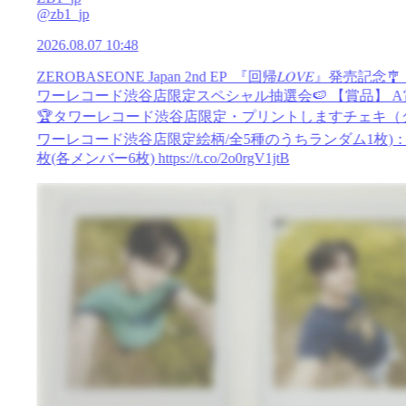
@zb1_jp
2026.08.07 10:48
ZEROBASEONE Japan 2nd EP 『回帰𝐿𝑂𝑉𝐸』発売記念🎐
ワーレコード渋谷店限定スペシャル抽選会🍉 【賞品】 A
🏆タワーレコード渋谷店限定・プリントしますチェキ（
ワーレコード渋谷店限定絵柄/全5種のうちランダム1枚)：
枚(各メンバー6枚)
https://t.co/2o0rgV1jtB