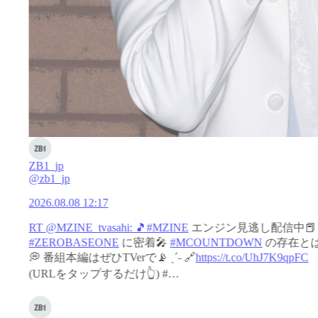
ZB1_jp
@zb1_jp
2026.08.08 12:17
RT @MZINE_tvasahi: 🎵
#MZINE
エンジン見逃し配信中📕
#ZEROBASEONE
に密着🎤
#MCOUNTDOWN
の存在と
💭 番組本編はぜひTVerで📡 ˎˊ˗ 🔗
https://t.co/UhJ7K9qpFC
(URLをタップするだけ👆) #…