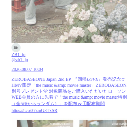
ZB1_jp
@zb1_jp
2026.08.07 10:04
ZEROBASEONE Japan 2nd EP 『回帰𝐿𝑂𝑉𝐸』発売記念🎐
HMV限定「the music &amp; movie master」ZEROBASEO
別号プレゼント🩵 対象商品をご購入いただいたローソン
WEB会員の方に先着で「the music &amp; movie master特
（全5種からランダム）」を配布🎶 🗓️配布期間
https://t.co/37zmG3TxSR