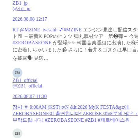
ZB1_jp
@zb1_jp
2026.08.08 12:17
RT @MZINE_tvasahi: 🎵
#MZINE
エンジン見逃し配信スタ
ト📕 ～最新K-POPのヒミツ 弾丸取材ツアー第❷弾～ 今
#ZEROBASEONE
が登場✨✨ 韓国音楽番組に出演した様
に密着しちゃいました📹 さらに！若井＆ゴヌクは早口言
を披露🗣️ 見逃…
ZB1_official
@ZB1_official
2026.08.07 11:30
잠시 후 9:00AM (KST) tvN &lt;2026 MyK FESTA&gt;에
ZEROBASEONE이 출연합니다! ZEROSE 여러분의 많은 
부탁드립니다!
#ZEROBASEONE
#ZB1
#제로베이스원