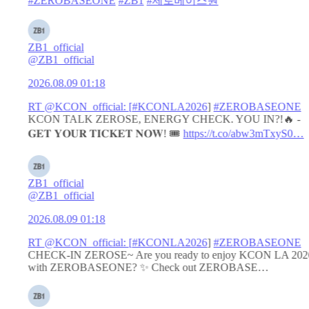
#ZEROBASEONE
#ZB1
#제로베이스원
ZB1_official
@ZB1_official
2026.08.09 01:18
RT @KCON_official: [
#KCONLA2026
]
#ZEROBASEONE
KCON TALK ZEROSE, ENERGY CHECK. YOU IN?!🔥 -
𝐆𝐄𝐓 𝐘𝐎𝐔𝐑 𝐓𝐈𝐂𝐊𝐄𝐓 𝐍𝐎𝐖! 🎟️
https://t.co/abw3mTxyS0…
ZB1_official
@ZB1_official
2026.08.09 01:18
RT @KCON_official: [
#KCONLA2026
]
#ZEROBASEONE
CHECK-IN ZEROSE~ Are you ready to enjoy KCON LA 202
with ZEROBASEONE? ✨ Check out ZEROBASE…