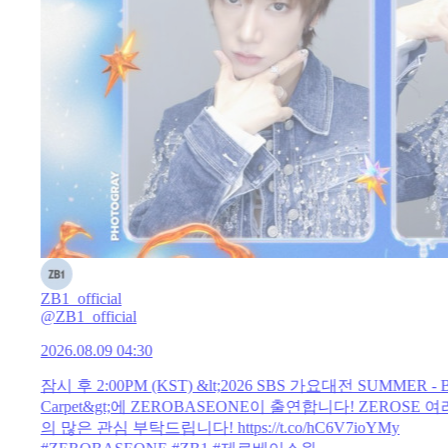
ZB1_official
@ZB1_official
2026.08.09 04:30
잠시 후 2:00PM (KST) &lt;2026 SBS 가요대전 SUMMER - B
Carpet&gt;에 ZEROBASEONE이 출연합니다! ZEROSE 
의 많은 관심 부탁드립니다!
https://t.co/hC6V7ioYMy