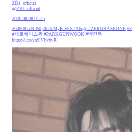
ZB1_official
@ZB1_official
2026.08.08 01:25
260808 tvN &lt;2026 MyK FESTA&gt;
#ZEROBASEONE
#
#제로베이스원
#PARKGUNWOOK
#박건욱
https://t.co/yn9iVbvbvR