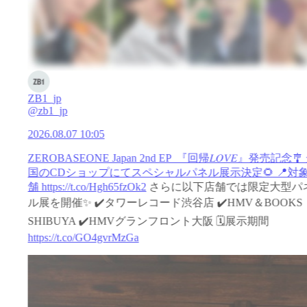
ZB1_jp
@zb1_jp
2026.08.07 10:05
ZEROBASEONE Japan 2nd EP 『回帰𝐿𝑂𝑉𝐸』発売記念🎐
国のCDショップにてスペシャルパネル展示決定🌻 📍対
舗
https://t.co/Hgh65fzOk2
さらに以下店舗では限定大型パ
ル展を開催✨ ✔️タワーレコード渋谷店 ✔️HMV＆BOOKS
SHIBUYA ✔️HMVグランフロント大阪 🗓️展示期間
https://t.co/GO4gvrMzGa