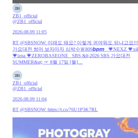
ZB1_official
@ZB1_official
2026.08.09 11:05
RT @SBSNOW: 이래도 돼요? 이렇게 귀여워도 되냐고요!!!!
가요대전 썸머 보자마자 심박수🚨809𝙗𝙥𝙢 💗NEXZ 💗xik
💗izna 💗ZEROBASEONE SBS &lt;2026 SBS 가요대전
SUMMER&gt; ☞ 8월 17일 [월]…
ZB1_official
@ZB1_official
2026.08.09 11:04
RT @SBSNOW:
https://t.co/76U1P3K7RL