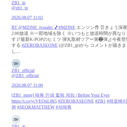
ZB1_jp
@zb1_jp
2026.08.07 11:02
RT @MZINE_tvasahi: 🎵
#MZINE
エンジン📕 ⏰きょう深
2:00放送 ※一部地域を除く ※いつもと放送時間が異なり
す ◸最新K-POPのヒミツ 弾丸取材ツアー第❷弾◿ 今夜登
する
#ZEROBASEONE
(@ZB1_jp)から コメントが届きま
し…
ZB1_official
@ZB1_official
2026.08.07 11:00
[ZB1_more] 매튜 인생 힐링 게임 | Before Your Eyes
https://t.co/ycVEOnL8h5
#ZEROBASEONE
#ZB1
#제로베
원
#SEOKMATTHEW
#석매튜
ZB1_jp