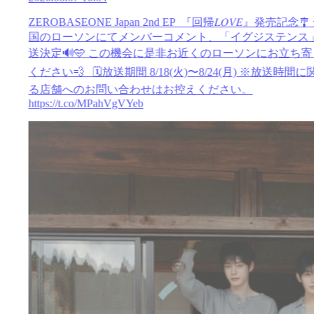
ZEROBASEONE Japan 2nd EP 『回帰𝐿𝑂𝑉𝐸』発売記念🎐
国のローソンにてメンバーコメント、「イグジステンス
送決定🔊🩵 この機会に是非お近くのローソンにお立ち寄
ください💨 🗓️放送期間 8/18(火)〜8/24(月) ※放送時間に
る店舗へのお問い合わせはお控えください。
https://t.co/MPahVgVYeb