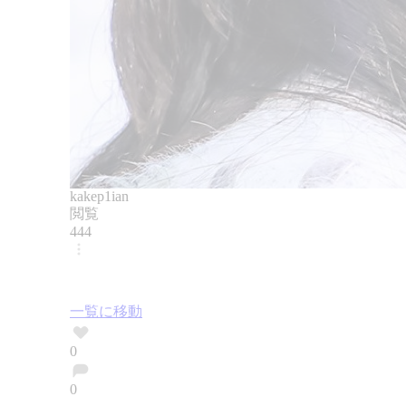
kakep1ian
閲覧
444
一覧に移動
0
0