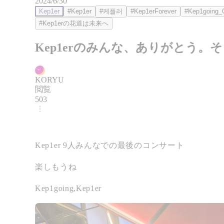
2024/6/30
Kep1er
#Kep1er
#케플러
#Kep1erForever
#Kep1going_
#Kep1erの花道は未来へ
Kep1erのみんな、ありがとう。
て、これからもよろしく。
KORYU
閲覧
503
﻿Kep1er 9人みんなでの最後のコンサート
楽しもうね
﻿Kep1going,Kep1er