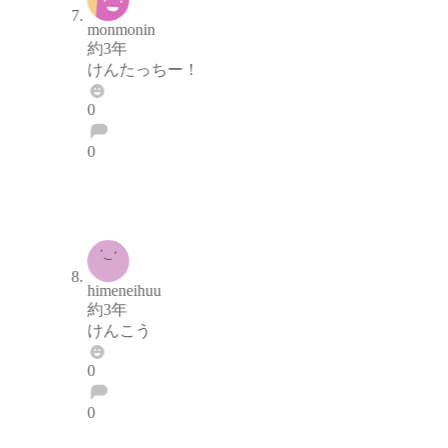
monmonin
約3年
けんたっちー！
0
0
ブロックする
通報する
himeneihuu
約3年
けんこう
0
0
ブロックする