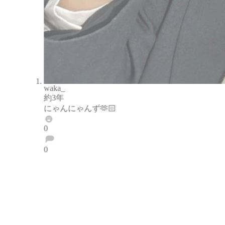
waka_
約3年
にゃんにゃんず🫶🏻
0
0
ブロックする
通報する