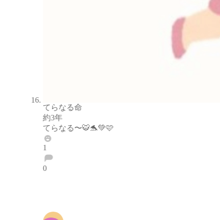
てらなる命
約3年
てらなる〜🐯🐬💚🩷
1
0
ブロックする
通報する