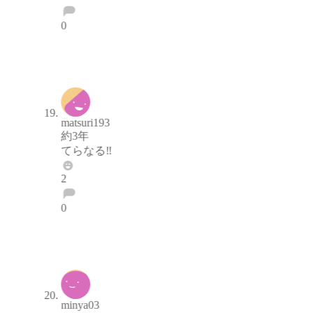
0
ブロックする
通報する
matsuri193
約3年
てらなる‼️
2
0
ブロックする
通報する
minya03