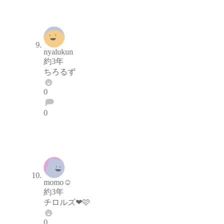
通報する
nyalukun
約3年
ちろるず
0
0
ブロックする
通報する
momo☺︎
約3年
チロルズ❤🩷️
0