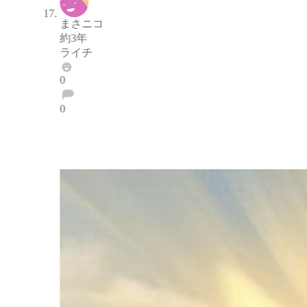
まさニコ
約3年
ライチ
0
0
ブロックする
通報する