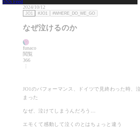
SNS Feed
2024/10/12
JO1
#JO1
#WHERE_DO_WE_GO
なぜ泣けるのか
funaco
閲覧
366
JO1のパフォーマンス、ドイツで見終わった時、
まった
なぜ、泣けてしまうんだろう…
エモくて感動して泣くのとはちょっと違う