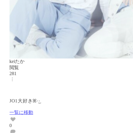
keiたか
閲覧
281
JO1大好きꕤ︎︎·͜·
一覧に移動
0