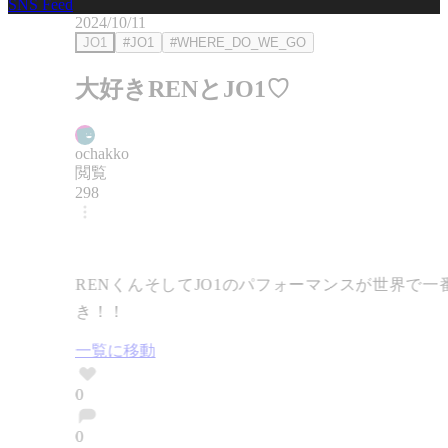
SNS Feed
2024/10/11
JO1
#JO1
#WHERE_DO_WE_GO
大好きRENとJO1♡
ochakko
閲覧
298
RENくんそしてJO1のパフォーマンスが世界で一
き！！
一覧に移動
0
0