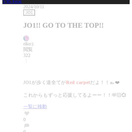
SNS Feed
2024/10/11
JO1
JO1!! GO TO THE TOP!!
riko:)
閲覧
322
JO1が歩く道全てが
Red carpet
だよ！！👞❤️
これからもずっと応援してるよーー！！🫶🏻💞
一覧に移動
0
0