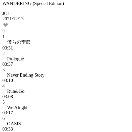
WANDERING (Special Edition)
JO1
2021/12/13
0
1
僕らの季節
03:31
2
Prologue
03:37
3
Never Ending Story
03:10
4
Run&Go
03:08
5
We Alright
03:17
6
OASIS
03:33