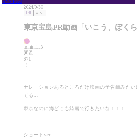
SNS Feed
2024/9/30
INI
#INI
東京宝島PR動画「いこう、ぼく
島」
ininini113
閲覧
671
ナレーションあるところだけ映画の予告編みたい
てる...
東京なのに海どこも綺麗で行きたいな！！！
ショートver.