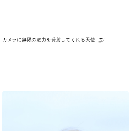
カメラに無限の魅力を発射してくれる天使—̳͟͞͞♡