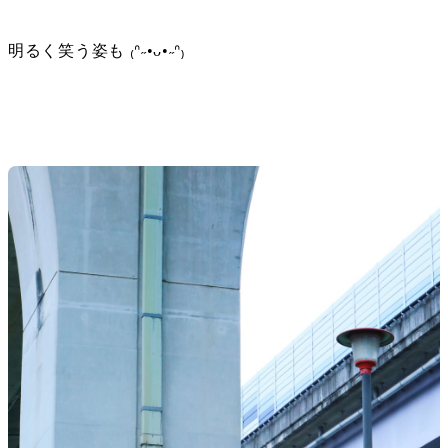
明るく笑う姿も ₍ᐢ˶•ᴗ•˶ᐢ₎