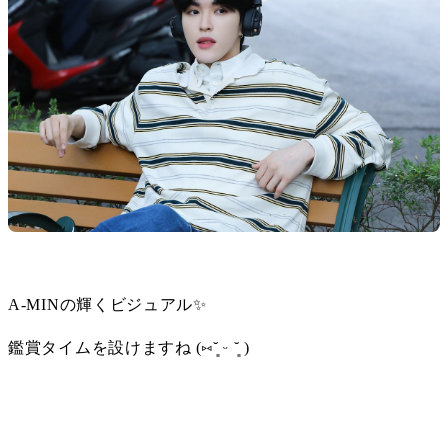
A-MINの輝くビジュアル✨
鑑賞タイムを設けますね (⑅˘͈ ᵕ ˘͈ )