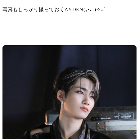
写真もしっかり撮っておくAYDEN(｡•̀ᴗ-)✧₊˚