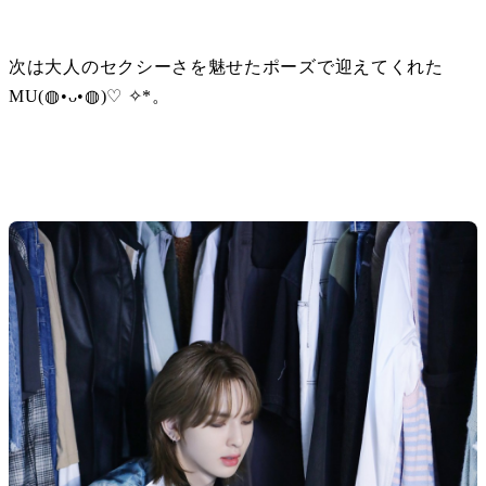
次は大人のセクシーさを魅せたポーズで迎えてくれた
MU(◍•ᴗ•◍)♡ ✧*。