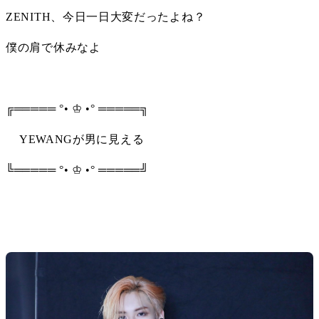
ZENITH、今日一日大変だったよね？
僕の肩で休みなよ
╔═════ °• ♔ •° ═════╗
    YEWANGが男に見える
╚═════ °• ♔ •° ═════╝