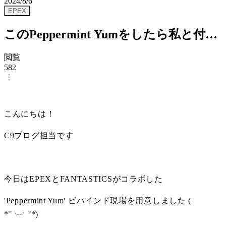
2024/8/6
EPEX
このPeppermint Yumをしたら私と付き
合うんだよ？ (*˙˘˙)♡
閲覧
582
こんにちは！
C9ブログ担当です
今日はEPEXとFANTASTICSがコラボした
'Peppermint Yum' ビハインド現場を用意しました ( 
*˘╰╯˘*)