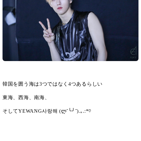
韓国を囲う海は3つではなく4つあるらしい
東海、西海、南海、
そしてYEWANG사랑해 (ლ˘╰╯˘).｡.:*♡