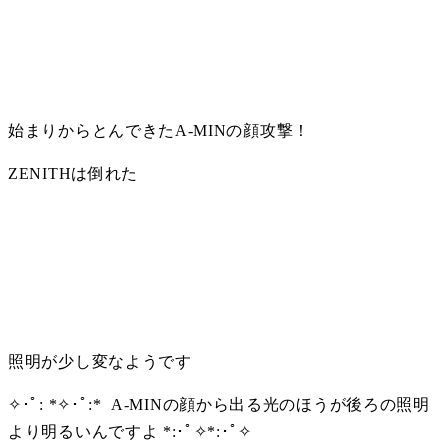
始まりからとんできたA-MINの顔攻撃！
ZENITHは倒れた
照明が少し変なようです
✧･ﾟ: *✧･ﾟ:*  A-MINの顔から出る光のほうが後ろの照明
より明るいんですよ *:･ﾟ✧*:･ﾟ✧