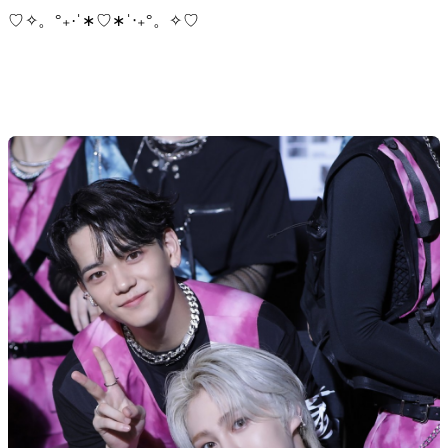
♡✧。°₊·ˈ∗♡∗ˈ‧₊°。✧♡