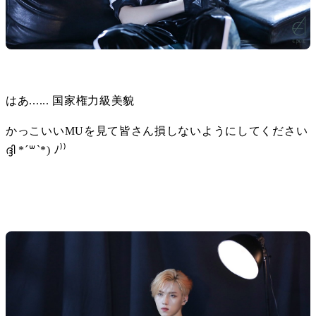
はあ...... 国家権力級美貌
かっこいいMUを見て皆さん損しないようにしてください
ദ്ദി *´꒳`*) ﾉ⁾⁾