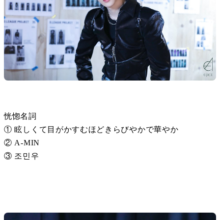
恍惚名詞

① 眩しくて目がかすむほどきらびやかで華やか

② A-MIN

③ 조민우